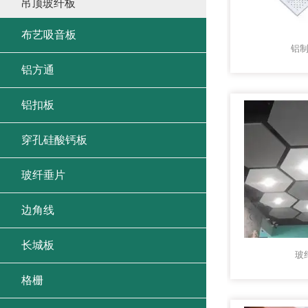
吊顶玻纤板
布艺吸音板
铝
铝方通
铝扣板
穿孔硅酸钙板
玻纤垂片
边角线
长城板
玻
格栅