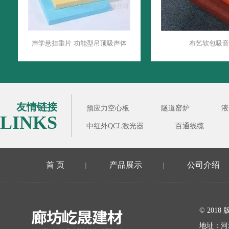
声学悬挂垂片 功能型吊顶吸声体
布艺软包吸音
友情链接
预应力空心板
隧道窑炉
液
LINKS
中红外QCL激光器
百通线缆
首 页
产品展示
公司介绍
|
|
在线留言
© 20
地址：河