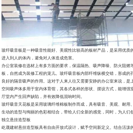
玻纤吸音板是一种吸音性能好、美观性比较高的板材产品，是采用优质
进入到人的体内，避免对人体造成危害。
办公室装修在选材上有多方面的要求，保温隔热、吸声降噪、防火阻燃等
板，自然成为装修工程的宠儿。玻纤吸音板内部纤维纵横交错，形成的
良好的隔音吸声的作用。这对于人来人往又需要安静的办公室来说，是
空间吸声体多用于室内体育馆，其各式各样的形状、摆设方式，能增强室
厅堂内产生回声缺陷，并有效降低混响时间。
玻纤吸音天花板是采用玻璃纤维棉板制作而成，具有吸音、美观、耐用
生动的造型与绚丽的色彩相结合，带给人们全新的感觉，同时，为人们创
独立悬挂造型板
屹晟建材悬挂造型板具有自由开放式设计，赋予空间新定义。结合活泼