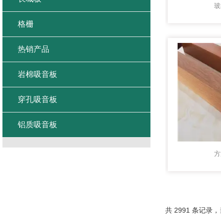
玻
格栅
热销产品
岩棉吸音板
穿孔吸音板
铝质吸音板
方
共 2991 条记录，