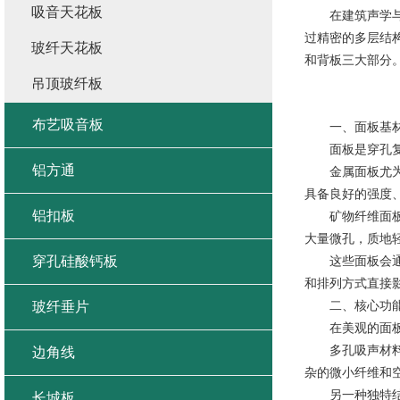
吸音天花板
在建筑声学与
过精密的多层结
玻纤天花板
和背板三大部分
吊顶玻纤板
布艺吸音板
一、面板基材
面板是穿孔复合
铝方通
金属面板尤为常
具备良好的强度
铝扣板
矿物纤维面板是
大量微孔，质地
穿孔硅酸钙板
这些面板会通过
和排列方式直接
二、核心功能
玻纤垂片
在美观的面板之
多孔吸声材料是
边角线
杂的微小纤维和
另一种独特结构
长城板