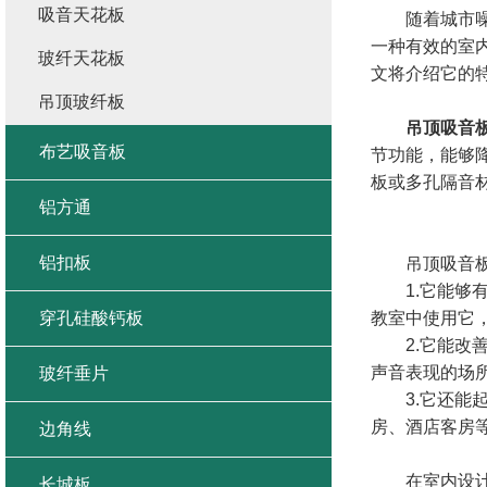
吸音天花板
随着城市噪音
一种有效的室
玻纤天花板
文将介绍它的
吊顶玻纤板
吊顶吸音
布艺吸音板
节功能，能够
板或多孔隔音
铝方通
铝扣板
吊顶吸音板在
1.它能够有
穿孔硅酸钙板
教室中使用它
2.它能改善
声音表现的场
玻纤垂片
3.它还能起
房、酒店客房
边角线
在室内设计中
长城板