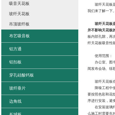
吸音天花板
玻纤天花板是吸
我们来了解一下
玻纤天花板
玻纤天花板
吊顶玻纤板
并不影响天花板
布艺吸音板
板内部孔隙，再
纤天花板吸音性
铝方通
使用范围：
铝扣板
办公室、图书馆
闻发布会场、练
穿孔硅酸钙板
玻纤天花板在
降噪工程中使用
玻纤垂片
要按照色彩和花
序进行安装，避
边角线
在安装玻璃纤维
么施工时需要先
长城板