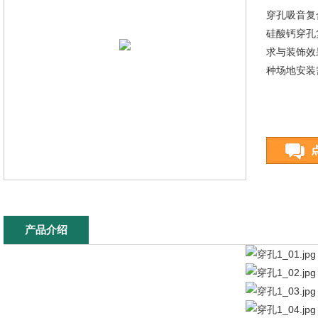
穿孔吸音复
硅酸钙穿孔
求与装饰效
种场地安装
产品介绍