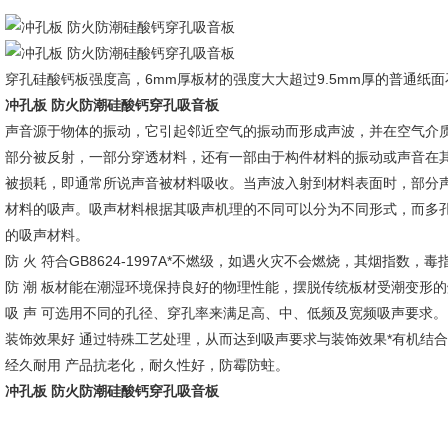
穿孔硅酸钙板强度高，6mm厚板材的强度大大超过9.5mm厚的普通纸
冲孔板 防火防潮硅酸钙穿孔吸音板
声音源于物体的振动，它引起邻近空气的振动而形成声波，并在空气介
部分被反射，一部分穿透材料，还有一部由于构件材料的振动或声音在
被损耗，即通常所说声音被材料吸收。当声波入射到材料表面时，部分
材料的吸声。吸声材料根据其吸声机理的不同可以分为不同形式，而多
的吸声材料。
防 火 符合GB8624-1997A*不燃级，如遇火灾不会燃烧，其烟指数，
防 潮 板材能在潮湿环境保持良好的物理性能，摆脱传统板材受潮变形
吸 声 可选用不同的孔径、穿孔率来满足高、中、低频及宽频吸声要求。
装饰效果好 通过特殊工艺处理，从而达到吸声要求与装饰效果*有机结
经久耐用 产品抗老化，耐久性好，防霉防蛀。
冲孔板 防火防潮硅酸钙穿孔吸音板