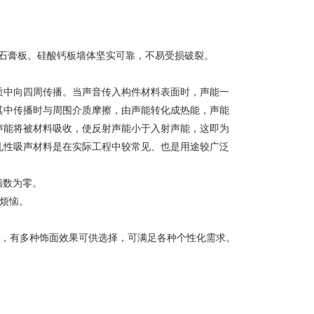
面石膏板。硅酸钙板墙体坚实可靠，不易受损破裂。
质中向四周传播。当声音传入构件材料表面时，声能一
其中传播时与周围介质摩擦，由声能转化成热能，声能
声能将被材料吸收，使反射声能小于入射声能，这即为
孔性吸声材料是在实际工程中较常见、也是用途较广泛
毒指数为零。
的烦恼。
合，有多种饰面效果可供选择，可满足各种个性化需求。