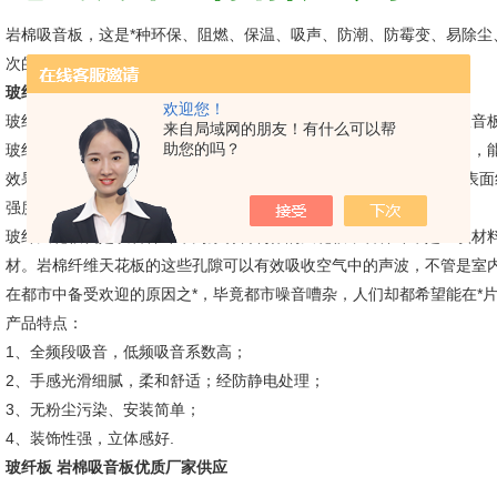
岩棉吸音板，这是*种环保、阻燃、保温、吸声、防潮、防霉变、易除尘
次的吸音装饰需求。
玻纤板 岩棉吸音板优质厂家供应
欢迎您！
玻纤吸音板采用复合纤维和网状结构基层涂料，能够大大提高玻纤吸音
来自局域网的朋友！有什么可以帮
助您的吗？
玻纤吸音板内部结构呈立体交叉网状结构，内部空间充足，结构牢固，
效果可以提高1-2倍，而内部添加的防潮剂和辅助防潮剂，既增加了表
强度，还能调节室内湿度，改善室内环境。
玻纤天花板就是以岩棉纤维为原材料制作的天花板，岩棉纤维是丝状材
材。岩棉纤维天花板的这些孔隙可以有效吸收空气中的声波，不管是室
在都市中备受欢迎的原因之*，毕竟都市噪音嘈杂，人们却都希望能在*
产品特点：
1、全频段吸音，低频吸音系数高；
2、手感光滑细腻，柔和舒适；经防静电处理；
3、无粉尘污染、安装简单；
4、装饰性强，立体感好.
玻纤板 岩棉吸音板优质厂家供应