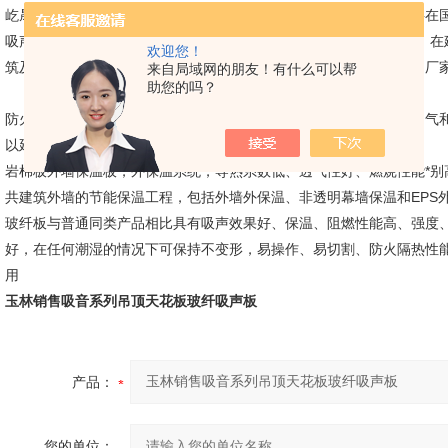
屹晟玻纤天花板在当下快速发展过程中，我们厂家的玻纤天花板材料在
吸声降噪功效，对于减少室内噪声来说，也是效果非常好的*款材料，在
欢迎您！
筑及家装中应用都非常多的产品，如果您有相关需求可以随时来我们厂
来自局域网的朋友！有什么可以帮
助您的吗？
防火岩棉原材料采自天然岩石，是不燃性产品，火灾时不产生有毒烟气和
以延缓火焰蔓延，为保护您的人身安全和家庭财产争取宝贵的时间。
岩棉板外墙保温板，外保温系统，导热系数低、透气性好、燃烧性能*别
共建筑外墙的节能保温工程，包括外墙外保温、非透明幕墙保温和EPS
玻纤板与普通同类产品相比具有吸声效果好、保温、阻燃性能高、强度
好，在任何潮湿的情况下可保持不变形，易操作、易切割、防火隔热性
用
玉林销售吸音系列吊顶天花板玻纤吸声板
产品：
您的单位：